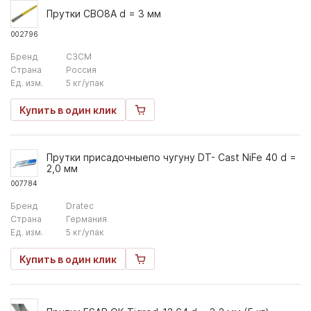
Прутки СВО8А d = 3 мм
002796
Бренд
СЗСМ
Страна
Россия
Ед. изм.
5 кг/упак
Купить в один клик
Прутки присадочныепо чугуну DT- Cast NiFe 40 d =
2,0 мм
007784
Бренд
Dratec
Страна
Германия
Ед. изм.
5 кг/упак
Купить в один клик