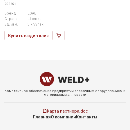
002401
Бренд
ESAB
Страна
Швеция
Ед. изм.
5 кг/упак
Купить в один клик
Комплексное обеспечение предприятий сварочным
оборудованием и
материалами для сварки
Карта партнера.doc
Главная
О компании
Контакты