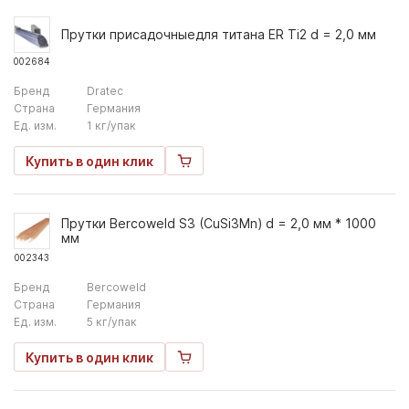
Прутки присадочныедля титана ER Ti2 d = 2,0 мм
002684
Бренд
Dratec
Страна
Германия
Ед. изм.
1 кг/упак
Купить в один клик
Прутки Bercoweld S3 (CuSi3Mn) d = 2,0 мм * 1000
мм
002343
Бренд
Bercoweld
Страна
Германия
Ед. изм.
5 кг/упак
Купить в один клик